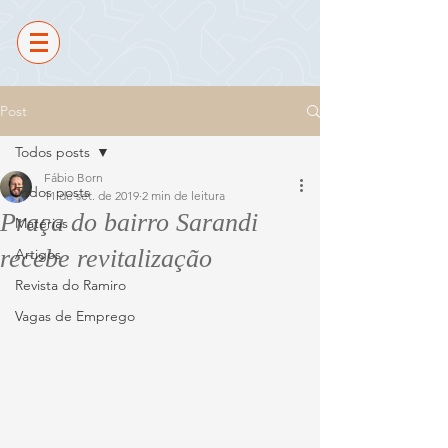
Post
Todos posts
Fábio Born
Todos posts
11 de set. de 2019
2 min de leitura
Praça do bairro Sarandi
Matérias
recebe revitalização
Artigos
Revista do Ramiro
Vagas de Emprego