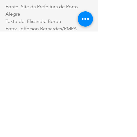
Fonte: Site da Prefeitura de Porto 
Alegre
Texto de: Elisandra Borba
Foto: Jefferson Bernardes/PMPA
#Praças
#Revitalização
#Sarandi
#PortoAlegre
#PraçaAntônioCândidodeMenezes
#RamiroRosário
#NelsonMarchezan
#RubemBerta
#SantaRosadeLima
#ParqueSantaFé
#SãoSebastião
#VilaMinuano