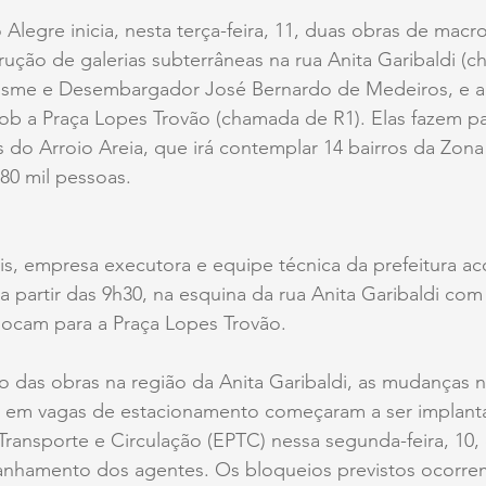
o Alegre inicia, nesta terça-feira, 11, duas obras de ma
trução de galerias subterrâneas na rua Anita Garibaldi (
Cosme e Desembargador José Bernardo de Medeiros, e a
ob a Praça Lopes Trovão (chamada de R1). Elas fazem pa
 do Arroio Areia, que irá contemplar 14 bairros da Zona
80 mil pessoas. 
ais, empresa executora e equipe técnica da prefeitura 
 a partir das 9h30, na esquina da rua Anita Garibaldi com 
ocam para a Praça Lopes Trovão.
cio das obras na região da Anita Garibaldi, as mudanças n
 e em vagas de estacionamento começaram a ser implant
ransporte e Circulação (EPTC) nessa segunda-feira, 10,
anhamento dos agentes. Os bloqueios previstos ocorr