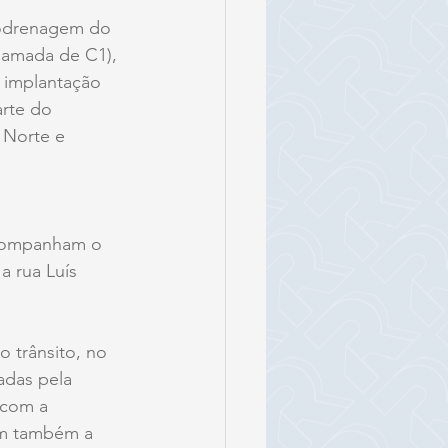
crodrenagem do 
chamada de C1), 
 implantação 
rte do 
 Norte e 
acompanham o 
a rua Luís 
o trânsito, no 
adas pela 
 com a 
em também a 