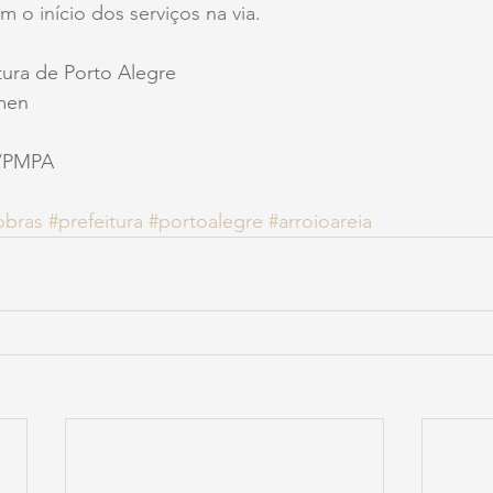
om o início dos serviços na via.
itura de Porto Alegre
rmen
s/PMPA
obras
#prefeitura
#portoalegre
#arroioareia