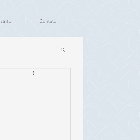
strito
Contato