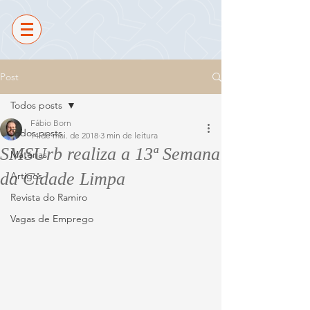
Post
Todos posts
Fábio Born
Todos posts
14 de mai. de 2018
3 min de leitura
SMSUrb realiza a 13ª Semana
Matérias
da Cidade Limpa
Artigos
Revista do Ramiro
Vagas de Emprego