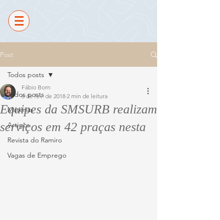
Post
Todos posts
Fábio Born
Todos posts
6 de fev. de 2018
2 min de leitura
Equipes da SMSURB realizam
Matérias
serviços em 42 praças nesta
Artigos
Revista do Ramiro
Vagas de Emprego