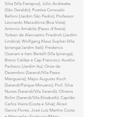
Silva (Vila Farrapos); Júlio Andreatta 
(São Geraldo); Poetisa Consuelo 
Belloni (Jardim São Pedro); Professor 
Leonardo Macedônia (Boa Vista); 
Antonio Amabile (Passo d’Areia); 
Torben de Alencastro Friedrich (Jardim 
Lindóia); Wolfgang Klaus Sopher (Vila 
Ipiranga/Jardim Itati); Frederico 
Ozanam e Irani Bertelli (Vila Ipiranga); 
Breno Caldas e Cap.Francisco Aurélio 
Pacheco (Jardim Itu); Onze de 
Dezembro (Sarandi/Vila Passo 
Mangueira); Major Augusto Koch 
(Sarandi/Parque Minuano); Prof. Silva 
Nunes (Sarandi/Vila Sarandi); Oliveira 
Rolim (Sarandi/Vila Elisabeth); Capitão 
Carlos Vieira (Costa e Silva); Alceri 
Garcia Flores, José Luiz Martins Costa 
e Wenceslau Fontoura (Mário 