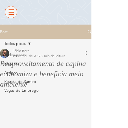
Post
Todos posts
Fábio Born
Todos posts
13 de mai. de 2017
2 min de leitura
Reaproveitamento de capina
Matérias
economiza e beneficia meio
Artigos
Revista do Ramiro
ambiente
Vagas de Emprego