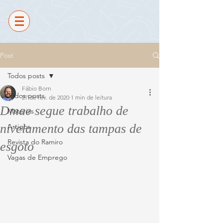
Post
Todos posts
Fábio Born
Todos posts
27 de fev. de 2020
1 min de leitura
Dmae segue trabalho de
Matérias
nivelamento das tampas de
Artigos
Revista do Ramiro
esgoto
Vagas de Emprego