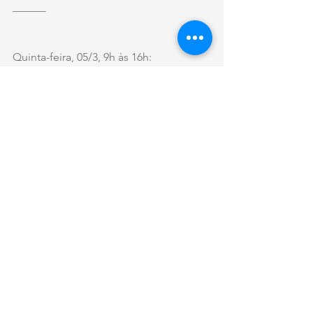
______
Quinta-feira, 05/3, 9h às 16h:
Rua Ramiro Barcelos, esquina avenida 
Cristóvão Colombo 
Fonte: Site da Prefeitura de Porto 
Alegre
Texto de: Aline Coelho/Ieda Pezzi
Foto: Maria de Lourdes Wolff/Dmae 
PMPA
#DMAE
#Obras
#Transito