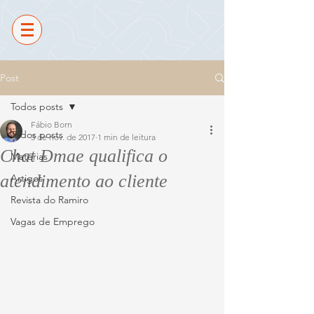
Post
Todos posts
Fábio Born
Todos posts
3 de nov. de 2017
1 min de leitura
Chat Dmae qualifica o
Matérias
atendimento ao cliente
Artigos
Revista do Ramiro
Vagas de Emprego