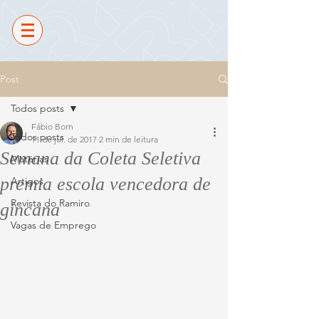
Post
Todos posts
Fábio Born
Todos posts
11 de jul. de 2017
2 min de leitura
Semana da Coleta Seletiva
Matérias
premia escola vencedora de
Artigos
Revista do Ramiro
gincana
Vagas de Emprego