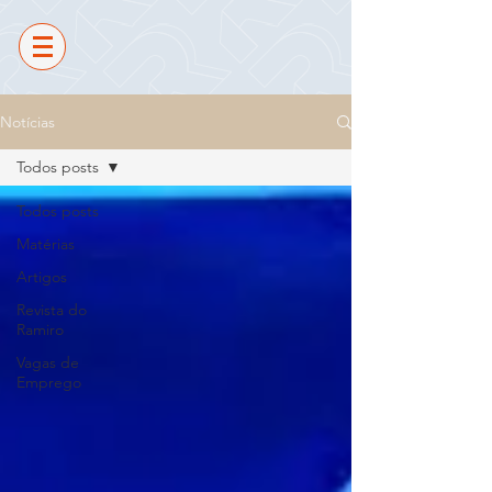
Notícias
Todos posts
Todos posts
Matérias
Artigos
Revista do
Ramiro
Vagas de
Emprego