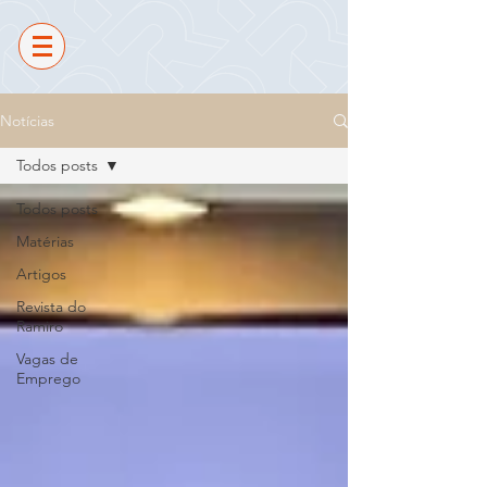
Notícias
Todos posts
Todos posts
Matérias
Artigos
Revista do
Ramiro
Vagas de
Emprego