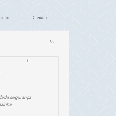
strito
Contato
o
dada segurança 
ezinha