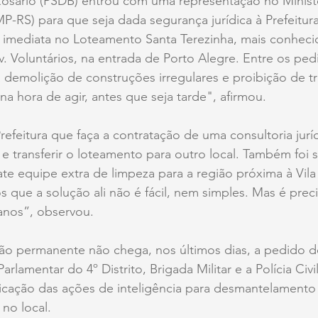
osário (PSDB) entrou com uma representação no Ministé
P-RS) para que seja dada segurança jurídica à Prefeitur
 imediata no Loteamento Santa Terezinha, mais conheci
v. Voluntários, na entrada de Porto Alegre. Entre os pedi
a demolição de construções irregulares e proibição de tr
 na hora de agir, antes que seja tarde", afirmou. 
refeitura que faça a contratação de uma consultoria jurí
 e transferir o loteamento para outro local. Também foi s
te equipe extra de limpeza para a região próxima à Vila
 que a solução ali não é fácil, nem simples. Mas é preci
 anos”, observou.
o permanente não chega, nos últimos dias, a pedido d
arlamentar do 4º Distrito, Brigada Militar e a Polícia Civi
ficação das ações de inteligência para desmantelamento
no local.