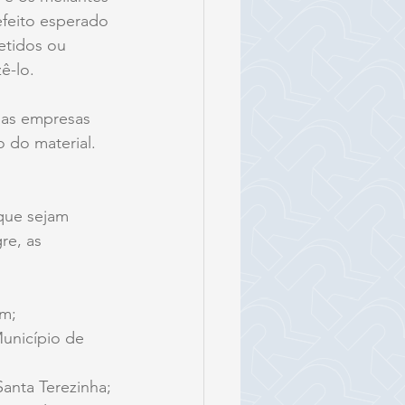
efeito esperado 
etidos ou 
ê-lo.
 nas empresas 
 do material. 
que sejam 
re, as 
em;
unicípio de 
Santa Terezinha;