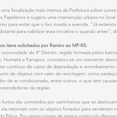
ma fiscalização mais intensa da Prefeitura sobre const
dos Papeleiros e sugeriu uma intervenção urbana no local
mo para evitar que o lixo invada a avenida. “Já estamo
ante para viabilizar essa iniciativa o quando antes”, di
s os itens solicitados por Ramiro ao MP-RS:
comunidade do 4º Distrito, região formada pelos bairro
, Humaitá e Farrapos, constatou-se um crescente desc
to contínuo de casos de depredação e arrombamento d
furto de objetos com valor de reciclagem, como pedaços
or de ar condicionado, entre outros, o que vem causan
preendedores da região.
s furtos são cometidos por carrinheiros que se deslocam 
a ela retornam com os objetos furtados para venderem n
da Pátria. Por serem crimes de menor potencial ofensivo