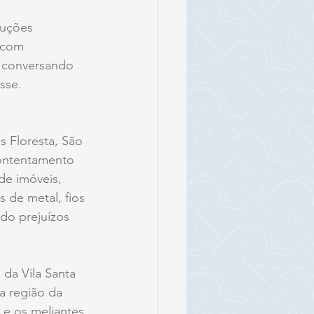
ruções 
 com 
s conversando 
sse.
s Floresta, São 
ontentamento 
e imóveis, 
 de metal, fios 
do prejuízos 
da Vila Santa 
a região da 
 e os meliantes 