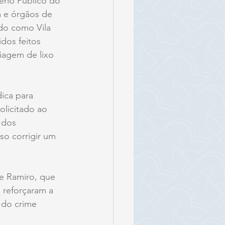
rio Público do 
a e órgãos de 
do como Vila 
dos feitos 
iagem de lixo 
dica para 
olicitado ao 
 dos 
so corrigir um 
e Ramiro, que 
l reforçaram a 
 do crime 