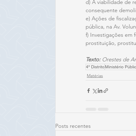
d) A viabilidade de 
consequente demol
e) Ações de fiscaliz
pública, na Av. Volun
f) Investigações em 
prostituição, prostit
Texto: 
Orestes de And
4º Distrito
Ministério Públi
Matérias
Posts recentes