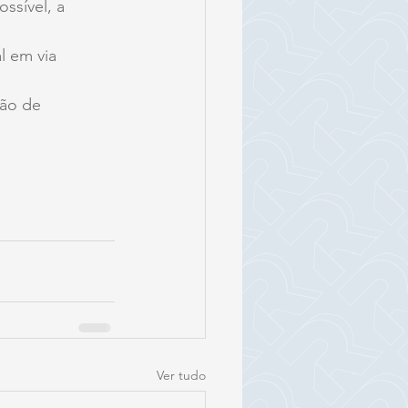
ssível, a 
l em via 
ção de 
Ver tudo