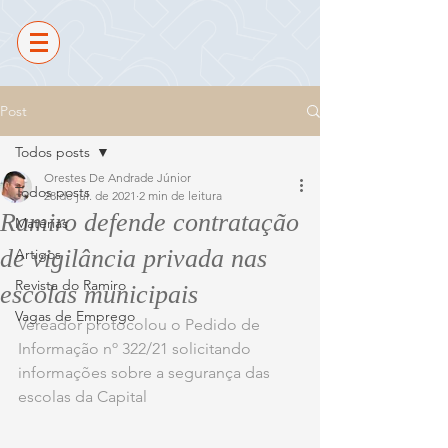
Post
Todos posts
Orestes De Andrade Júnior
Todos posts
28 de jul. de 2021
2 min de leitura
Ramiro defende contratação
Matérias
de vigilância privada nas
Artigos
Revista do Ramiro
escolas municipais
Vagas de Emprego
Vereador protocolou o Pedido de 
Informação nº 322/21 solicitando 
informações sobre a segurança das 
escolas da Capital