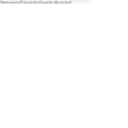
Segurança
Educação
Guarda Municipal
Escolas Municipais
SMED
Matérias
Ver tudo
Posts recentes