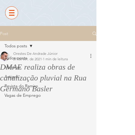
Post
Todos posts
Orestes De Andrade Júnior
Todos posts
27 de set. de 2021
1 min de leitura
DMAE realiza obras de
Matérias
canalização pluvial na Rua
Artigos
Revista do Ramiro
Germano Basler
Vagas de Emprego