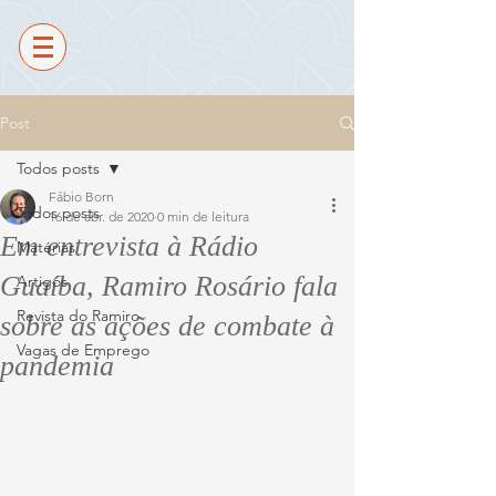
Post
Todos posts
Fábio Born
Todos posts
16 de abr. de 2020
0 min de leitura
Em entrevista à Rádio
Matérias
Guaíba, Ramiro Rosário fala
Artigos
Revista do Ramiro
sobre as ações de combate à
Vagas de Emprego
pandemia