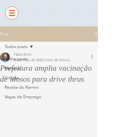
Post
Todos posts
Fábio Born
Todos posts
25 de mar. de 2020
3 min de leitura
Prefeitura amplia vacinação
Matérias
de idosos para drive thrus
Artigos
Revista do Ramiro
Vagas de Emprego