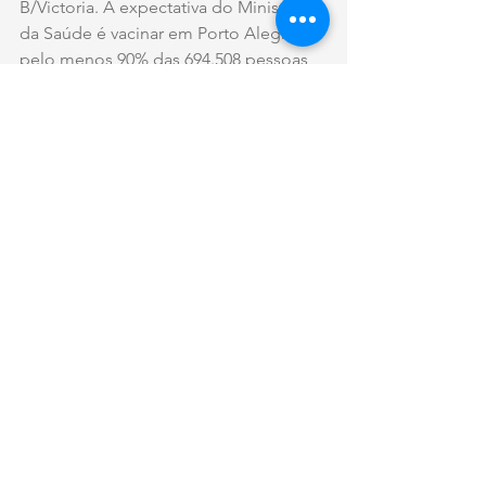
B/Victoria. A expectativa do Ministério 
da Saúde é vacinar em Porto Alegre 
pelo menos 90% das 694.508 pessoas 
que compõem os grupos prioritários.
Em 2018, foram vacinadas 561.049 
pessoas dos grupos prioritários, 
profissionais das forças de segurança e 
público em geral em Porto Alegre. Em 
2019, o número alcançou 866.620 
imunizados contra a gripe.
A imunização precisa ser feita todos os 
anos, porque as cepas da vacina variam 
anualmente, de acordo com a 
circulação de vírus no hemisfério norte 
na temporada de inverno do ano 
anterior.