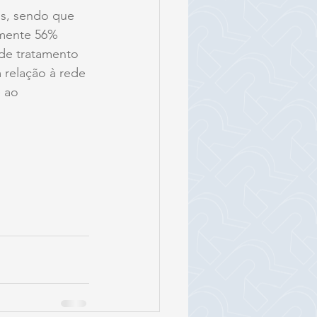
os, sendo que 
omente 56% 
de tratamento 
relação à rede 
 ao 