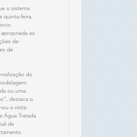
ue o sistema 
 quinta-feira, 
órcio 
 apropriada ao 
ações de 
es de 
rsalização do 
modelagem. 
ada ou uma 
o”, destaca o 
ou a visita 
de Água Tratada 
pal de 
rtamento 