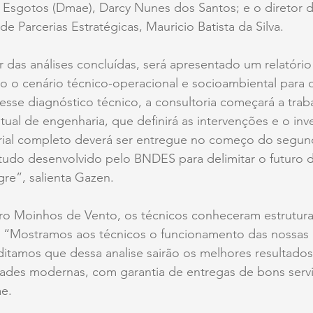
 Esgotos (Dmae), Darcy Nunes dos Santos; e o diretor d
de Parcerias Estratégicas, Mauricio Batista da Silva. 
ir das análises concluídas, será apresentado um relatório 
 o cenário técnico-operacional e socioambiental para o
sse diagnóstico técnico, a consultoria começará a traba
ual de engenharia, que definirá as intervenções e o inv
rial completo deverá ser entregue no começo do segun
tudo desenvolvido pelo BNDES para delimitar o futuro
re”, salienta Gazen. 
ro Moinhos de Vento, os técnicos conheceram estrutura
. “Mostramos aos técnicos o funcionamento das nossas
ditamos que dessa analise sairão os melhores resultados
ades modernas, com garantia de entregas de bons serviç
e. 