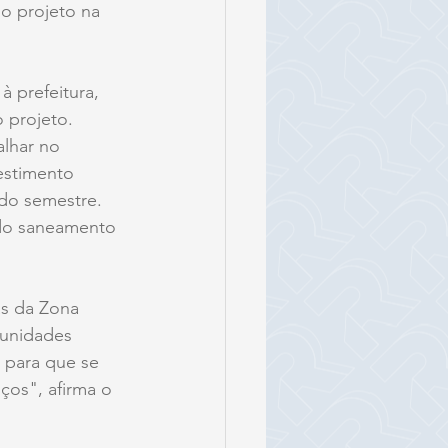
o projeto na 
à prefeitura, 
 projeto. 
lhar no 
estimento 
do semestre. 
 do saneamento 
s da Zona 
 unidades 
 para que se 
os", afirma o 