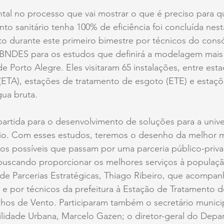
al no processo que vai mostrar o que é preciso para q
o sanitário tenha 100% de eficiência foi concluída nesta
eito durante este primeiro bimestre por técnicos do cons
 BNDES para os estudos que definirá a modelagem mais
 Porto Alegre. Eles visitaram 65 instalações, entre est
(ETA), estações de tratamento de esgoto (ETE) e estaçõ
a bruta. 
artida para o desenvolvimento de soluções para a unive
rio. Com esses estudos, teremos o desenho da melhor 
ios possíveis que passam por uma parceria público-priv
uscando proporcionar os melhores serviços à populaçã
 de Parcerias Estratégicas, Thiago Ribeiro, que acompanh
ia e por técnicos da prefeitura à Estação de Tratamento 
nhos de Vento. Participaram também o secretário munici
ilidade Urbana, Marcelo Gazen; o diretor-geral do Depa