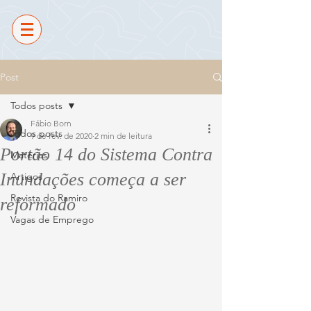
Post
Todos posts
Fábio Born
Todos posts
9 de fev. de 2020
2 min de leitura
Portão 14 do Sistema Contra
Matérias
Inundações começa a ser
Artigos
Revista do Ramiro
reformado
Vagas de Emprego