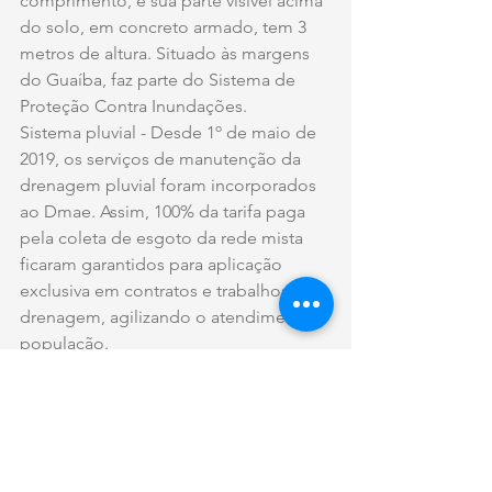
comprimento, e sua parte visível acima 
do solo, em concreto armado, tem 3 
metros de altura. Situado às margens 
do Guaíba, faz parte do Sistema de 
Proteção Contra Inundações.
Sistema pluvial - Desde 1º de maio de 
2019, os serviços de manutenção da 
drenagem pluvial foram incorporados 
ao Dmae. Assim, 100% da tarifa paga 
pela coleta de esgoto da rede mista 
ficaram garantidos para aplicação 
exclusiva em contratos e trabalhos de 
drenagem, agilizando o atendimento à 
população.
Fonte: Site da Prefeitura de Porto 
Alegre
Texto de: Aline Antunes Coelho e 
Rafaela Redin