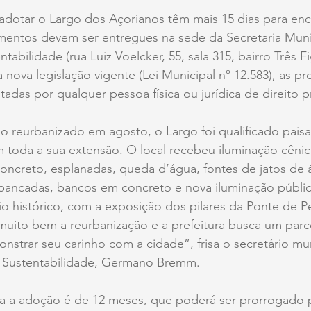
adotar o Largo dos Açorianos têm mais 15 dias para enc
entos devem ser entregues na sede da Secretaria Muni
abilidade (rua Luiz Voelcker, 55, sala 315, bairro Três Fi
 nova legislação vigente (Lei Municipal nº 12.583), as pr
adas por qualquer pessoa física ou jurídica de direito p
 reurbanizado em agosto, o Largo foi qualificado paisa
toda a sua extensão. O local recebeu iluminação cênica
oncreto, esplanadas, queda d’água, fontes de jatos de ág
uibancadas, bancos em concreto e nova iluminação públi
o histórico, com a exposição dos pilares da Ponte de P
uito bem a reurbanização e a prefeitura busca um parce
nstrar seu carinho com a cidade”, frisa o secretário mu
 Sustentabilidade, Germano Bremm.
ra a adoção é de 12 meses, que poderá ser prorrogado p