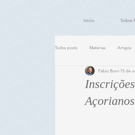
Início
Sobre 
Todos posts
Matérias
Artigos
Fábio Born
15 de o
Inscriçõe
Açorianos