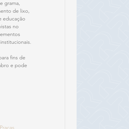
de grama, 
ento de lixo, 
de educação 
istas no 
lementos 
institucionais.
ara fins de 
embro e pode 
Praças