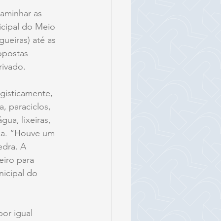
aminhar as 
cipal do Meio 
gueiras) até as 
opostas 
rivado.
gisticamente, 
, paraciclos, 
ua, lixeiras, 
ca. “Houve um 
edra. A 
iro para 
nicipal do 
or igual 