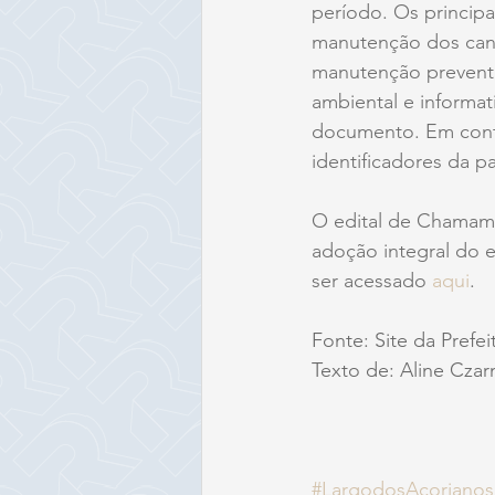
período. Os principa
manutenção dos cante
manutenção preventi
ambiental e informat
documento. Em contr
identificadores da par
O edital de Chamamen
adoção integral do e
ser acessado 
aqui
.
Fonte: Site da Prefe
Texto de: Aline Czar
#LargodosAçorianos