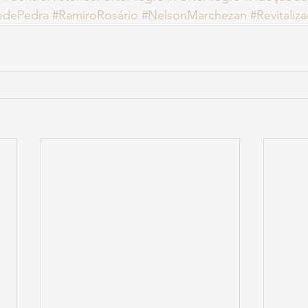
edePedra
#RamiroRosário
#NelsonMarchezan
#Revitaliz