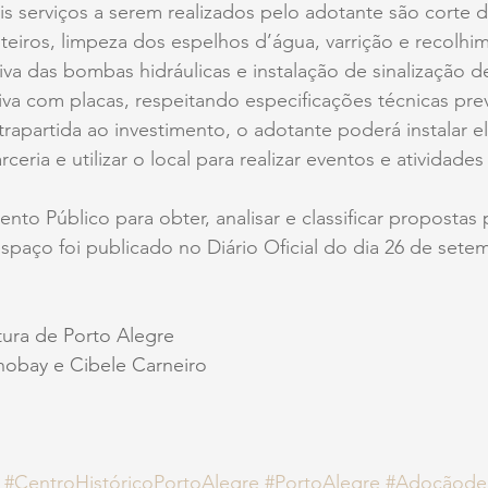
is serviços a serem realizados pelo adotante são corte 
iros, limpeza dos espelhos d’água, varrição e recolhim
va das bombas hidráulicas e instalação de sinalização 
iva com placas, respeitando especificações técnicas prev
apartida ao investimento, o adotante poderá instalar e
ceria e utilizar o local para realizar eventos e atividades 
to Público para obter, analisar e classificar propostas p
spaço foi publicado no Diário Oficial do dia 26 de set
itura de Porto Alegre
nobay e Cibele Carneiro
#CentroHistóricoPortoAlegre
#PortoAlegre
#Adoçãode