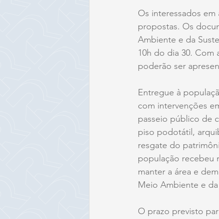
Os interessados em 
propostas. Os docum
Ambiente e da Sustent
10h do dia 30. Com a
poderão ser apresent
Entregue à população
com intervenções em 
passeio público de c
piso podotátil, arq
resgate do patrimôni
população recebeu m
manter a área e demo
Meio Ambiente e da
O prazo previsto pa