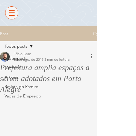
Post
Todos posts
Fábio Born
Todos posts
15 de ago. de 2019
3 min de leitura
Prefeitura amplia espaços a
Matérias
serem adotados em Porto
Artigos
Revista do Ramiro
Alegre
Vagas de Emprego