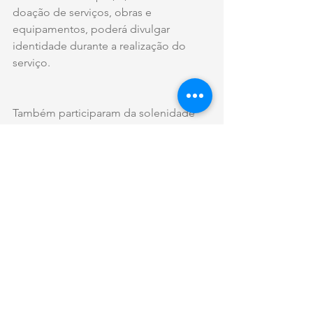
doação de serviços, obras e 
equipamentos, poderá divulgar 
identidade durante a realização do 
serviço.
Também participaram da solenidade 
os secretários municipais de Cultura, 
Luciano Alabarse; de Parcerias 
Estratégicas, Thiago Ribeiro; e de 
Comunicação Social, Orestes de 
Andrade Jr.; Claudia Lima, 
representante da Melnick; e a diretora 
da Equipe do Patrimônio Histórico e 
Cultural da Secretaria Municipal de 
Cultura (EPAHC), arquiteta Ronice 
Giacomet Borges.