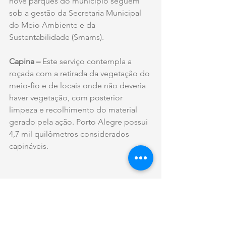
nove parques do município seguem 
sob a gestão da Secretaria Municipal 
do Meio Ambiente e da 
Sustentabilidade (Smams).
Capina – 
Este serviço contempla a 
roçada com a retirada da vegetação do 
meio-fio e de locais onde não deveria 
haver vegetação, com posterior 
limpeza e recolhimento do material 
gerado pela ação. Porto Alegre possui 
4,7 mil quilômetros considerados 
capináveis.
Fonte: Site da Prefeitura de Porto 
Alegre
Foto: Joel Vargas /PMPA
Texto de: Rafaela Redin