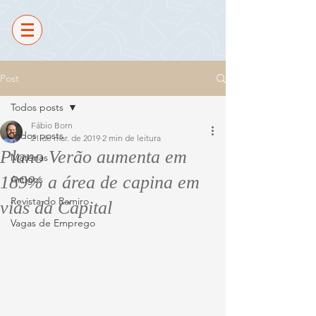
Post
Todos posts
Fábio Born
Todos posts
21 de mar. de 2019
2 min de leitura
Plano Verão aumenta em
Matérias
189% a área de capina em
Artigos
Revista do Ramiro
vias da Capital
Vagas de Emprego