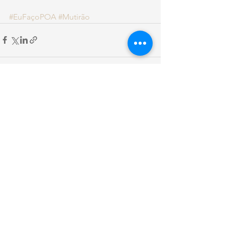
#EuFaçoPOA
#Mutirão
Ver tudo
Posts recentes