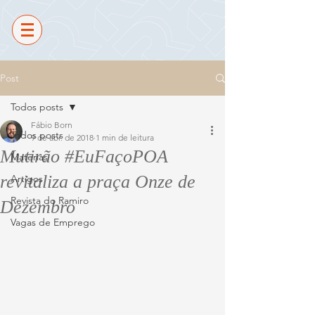
Post
Todos posts
Fábio Born
Todos posts
9 de abr. de 2018
1 min de leitura
Mutirão #EuFaçoPOA
Matérias
revitaliza a praça Onze de
Artigos
Revista do Ramiro
Dezembro
Vagas de Emprego