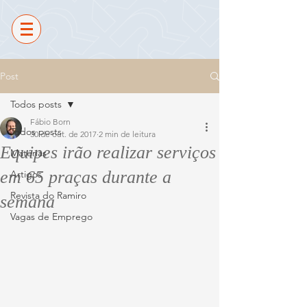
Post
Todos posts
Fábio Born
Todos posts
30 de out. de 2017
2 min de leitura
Equipes irão realizar serviços
Matérias
em 65 praças durante a
Artigos
Revista do Ramiro
semana
Vagas de Emprego