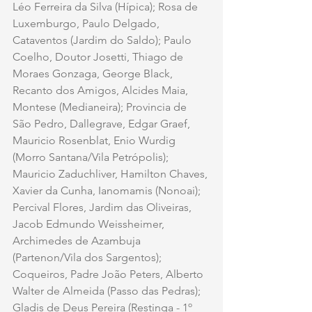
Léo Ferreira da Silva (Hípica); Rosa de 
Luxemburgo, Paulo Delgado, 
Cataventos (Jardim do Saldo); Paulo 
Coelho, Doutor Josetti, Thiago de 
Moraes Gonzaga, George Black, 
Recanto dos Amigos, Alcides Maia, 
Montese (Medianeira); Provincia de 
São Pedro, Dallegrave, Edgar Graef, 
Mauricio Rosenblat, Enio Wurdig 
(Morro Santana/Vila Petrópolis); 
Mauricio Zaduchliver, Hamilton Chaves, 
Xavier da Cunha, Ianomamis (Nonoai); 
Percival Flores, Jardim das Oliveiras, 
Jacob Edmundo Weissheimer, 
Archimedes de Azambuja 
(Partenon/Vila dos Sargentos); 
Coqueiros, Padre João Peters, Alberto 
Walter de Almeida (Passo das Pedras); 
Gladis de Deus Pereira (Restinga - 1º 