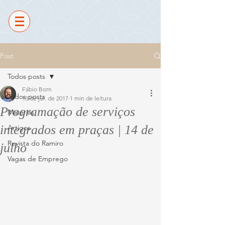
Post
Todos posts
Fábio Born
Todos posts
13 de jul. de 2017
1 min de leitura
Programação de serviços
Matérias
integrados em praças | 14 de
Artigos
Revista do Ramiro
julho
Vagas de Emprego